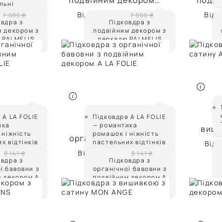
екором з
подвійним декором з
подві
льні
LMELIS
перкалю PALMELIS
перк
Від
4 960 ₴
Від
7 086 ₴
7 086 ₴
овдра з
Підковдра з
м декором з
подвійним декором з
 PALMELIS
перкалю PALMELIS
LIE
A LA FOLIE
 A LA FOLIE
Підковдра A LA FOLIE
П
ика
— романтика
а з
Підковдра з
виши
 ніжність
ромашок і ніжність
авовни з
органічної бавовни з
х відтінків
пастельних відтінків
Від
декором
подвійним декором
Від
5 699 ₴
8 141 ₴
8 141 ₴
LIE
A LA FOLIE
овдра з
Підковдра з
ї бавовни з
органічної бавовни з
м декором A
подвійним декором A
FOLIE
LA FOLIE