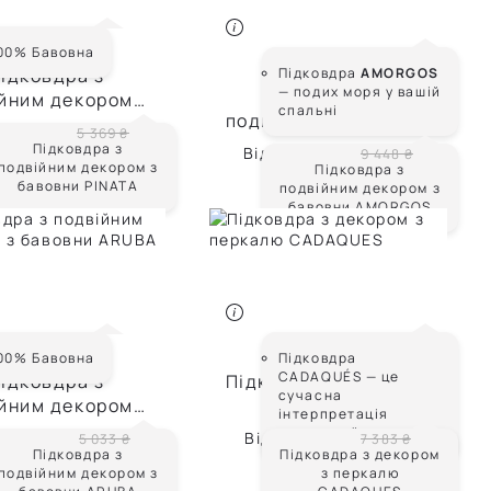
PINATA
00% Бавовна
AMORGOS
ідковдра з
Підковдра
AMORGOS
— подих моря у вашій
Підковдра з
йним декором з
спальні
подвійним декором з
вовни PINATA
3 758 ₴
5 369 ₴
бавовни AMORGOS
Підковдра з
Від
5 669 ₴
9 448 ₴
подвійним декором з
Підковдра з
бавовни PINATA
подвійним декором з
бавовни AMORGOS
ARUBA
CADAQUES
00% Бавовна
Підковдра
CADAQUÉS — це
ідковдра з
Підковдра з декором
сучасна
йним декором з
з перкалю
інтерпретація
вовни ARUBA
CADAQUES
природної гармонії.
3 020 ₴
Від
4 430 ₴
5 033 ₴
7 383 ₴
Підковдра з
Підковдра з декором
подвійним декором з
з перкалю