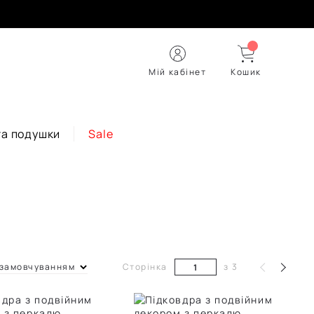
Мій кабінет
Кошик
та подушки
Sale
 замовчуванням
Сторінка
з
3
 замовчуванням