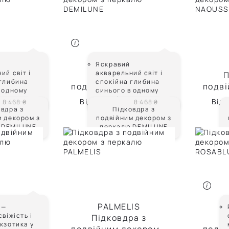
За
За
За
NE
DEMILUNE
Яскравий
ий світ і
акварельний світ і
а з
Підковдра з
П
 глибина
спокійна глибина
екором з
подвійним декором з
подві
Ці
 одному
синього в одному
MILUNE
перкалю DEMILUNE
пер
декорі
Від
5 928 ₴
Від
8 468 ₴
8 468 ₴
овдра з
Підковдра з
Ці
м декором з
подвійним декором з
 DEMILUNE
перкалю DEMILUNE
IS
PALMELIS
 —
свіжість і
а з
Підковдра з
П
кзотика у