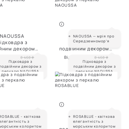
 сезоном
 популярністю
 рейтингом
NAOUSSA
NAOUSSA
NAOUSSA — мрія про
Середземномор’я
ідковдра з
Підковдра з
йним декором з
подвійним декором з
на за зростанням
калю NAOUSSA
перкалю NAOUSSA
5 928 ₴
Від
5 928 ₴
8 468 ₴
8 468 ₴
Підковдра з
Підковдра з
на за спаданням
подвійним декором з
подвійним декором з
перкалю NAOUSSA
перкалю NAOUSSA
ROSABLUE
ROSABLUE
ROSABLUE - квіткова
ROSABLUE - квіткова
елегантність з
елегантність з
ідковдра з
Підковдра з
морським колоритом
морським колоритом