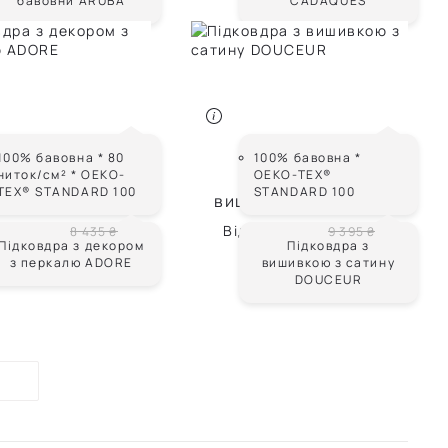
бавовни ARUBA
CADAQUES
ADORE
DOUCEUR
100% бавовна * 80
100% бавовна *
ниток/см² * OEKO-
OEKO-TEX®
вдра з декором
Підковдра з
TEX® STANDARD 100
STANDARD 100
еркалю ADORE
вишивкою з сатину
DOUCEUR
5 061 ₴
Від
5 637 ₴
8 435 ₴
9 395 ₴
Підковдра з декором
Підковдра з
з перкалю ADORE
вишивкою з сатину
DOUCEUR