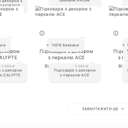
бавовни ARUBA
м декором з
и AMORGOS
TE
ACE
вна
100% Бавовна
 декором
Підковдра з декором
Підко
CALYPTE
з перкалю ACE
з п
Від
4 430 ₴
Від
7 383 ₴
7 383 ₴
а з декором
Підковдра з декором
лю CALYPTE
з перкалю ACE
ЗАВАНТАЖИТИ ЩЕ