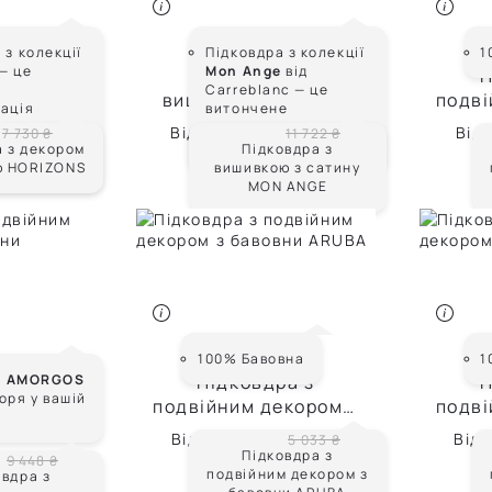
NS
MON ANGE
 з колекції
Підковдра з колекції
1
— це
Mon Ange
від
 декором
Підковдра з
П
Carreblanc — це
алю
вишивкою з сатину
подві
тація
витончене
NS
MON ANGE
ба
а
поєднання чистоти
Від
9 378 ₴
Від
7 730 ₴
11 722 ₴
сті
й символізму.
а з декором
Підковдра з
ю HORIZONS
вишивкою з сатину
MON ANGE
ARUBA
100% Бавовна
1
OS
а
AMORGOS
Підковдра з
П
оря у вашій
а з
подвійним декором з
подві
екором з
бавовни ARUBA
ба
Від
3 020 ₴
Від
5 033 ₴
MORGOS
Підковдра з
9 448 ₴
подвійним декором з
овдра з