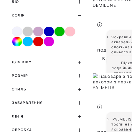
БІО
КОЛІР
DEMILU
Яскравий
акварельн
Підковдр
спокійна
подвійним д
синього в
перкалю DE
декорі
Від
5 928 ₴
ДЛЯ ВІКУ
Підк
подвійни
перкалю
РОЗМІР
СТИЛЬ
ЗАБАРВЛЕННЯ
ЛІНІЯ
PALMEL
PALMELIS
тропічна 
Підковдр
яскрава е
ОБРОБКА