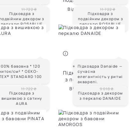
йним декором з
подвійним декором з
алю ROSABLUE
перкалю ROSABLUE
8 205 ₴
Від
8 205 ₴
11 722 ₴
11 722 ₴
Підковдра з
Підковдра з
подвійним декором з
подвійним декором з
перкалю ROSABLUE
перкалю ROSABLUE
AURA
DANAIDE
100% бавовна * 120
Підковдра Danaide —
ниток/см² * OEKO-
сучасна
ідковдра з
Підковдра з декором
TEX® STANDARD 100
елегантність у ритмі
вкою з сатину
з перкалю DANAIDE
акварелі.
AURA
9 378 ₴
Від
5 411 ₴
11 722 ₴
9 018 ₴
Підковдра з
Підковдра з декором
вишивкою з сатину
з перкалю DANAIDE
AURA