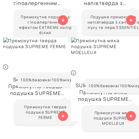
гіпоалергенним
напівтверда з
ефектом EXTREME
качиного пуху та пера
Від
1 929 ₴
Від
9 274 ₴
колір білий
ESSENTIEL
Прямокутна подушка з
Подушка прямокутна
гіпоалергенним
напівтверда з качиног
ефектом EXTREME колір
пуху та пера ESSENTIE
білий
SUPREME FERME
100%бавовна/100%мiкрофібра
SUPREME MOELLEUX
Прямокутна тверда
100%бавовна/100%мiк
Прямокутна мяка
подушка SUPREME
подушка SUPREME
FERME
MOELLEUX
Прямокутна тверда
Від
5 400 ₴
Від
5 400 ₴
подушка SUPREME
Прямокутна мяка
FERME
подушка SUPREME
MOELLEUX