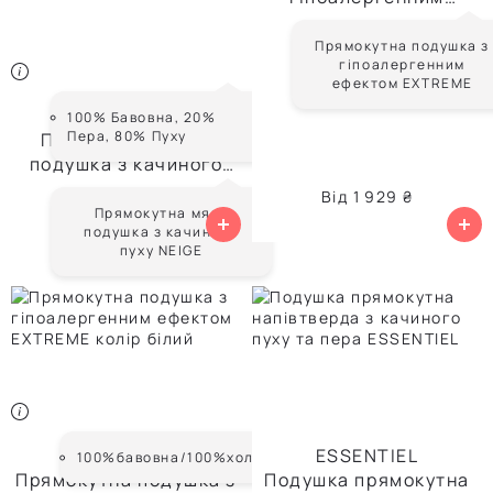
ефектом EXTREME
Прямокутна подушка з
гіпоалергенним
ефектом EXTREME
NEIGE
100% Бавовна, 20%
Пера, 80% Пуху
Прямокутна мяка
подушка з качиного
пуху NEIGE
Від
11 572 ₴
Від
1 929 ₴
Прямокутна мяка
подушка з качиного
пуху NEIGE
EXTREME
ESSENTIEL
100%бавовна/100%холлофайбер
Прямокутна подушка з
Подушка прямокутна