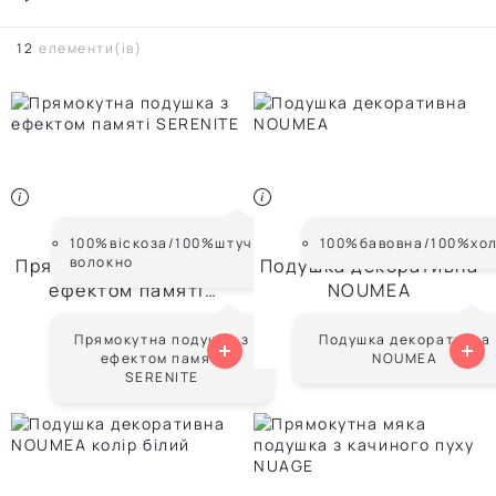
12
елементи(ів)
SERENITE
NOUMEA
100%віскоза/100%штучне
100%бавовна/100%хо
волокно
Прямокутна подушка з
Подушка декоративна
ефектом памяті
NOUMEA
SERENITE
Від
8 099 ₴
Від
560 ₴
Прямокутна подушка з
Подушка декоративна
ефектом памяті
NOUMEA
SERENITE