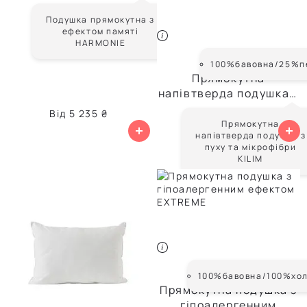
HARMONIE
Подушка прямокутна з
ефектом памяті
HARMONIE
KILIM
100%бавовна/25%п
Прямокутна
напівтверда подушка з
пуху та мікрофібри
Від
5 235 ₴
Від
7 714 ₴
KILIM
Прямокутна
напівтверда подушка з
пуху та мікрофібри
KILIM
EXTREME
100%бавовна/100%хо
Прямокутна подушка з
гіпоалергенним