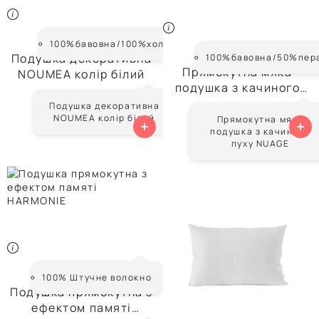
NOUMEA
100%бавовна/100%холлофайбер
NUAGE
Подушка декоративна
100%бавовна/50%пер
Прямокутна мяка
NOUMEA колір білий
подушка з качиного
пуху NUAGE
Подушка декоративна
Від
560 ₴
Від
12 727 ₴
NOUMEA колір білий
Прямокутна мяка
подушка з качиного
пуху NUAGE
HARMONIE
100% Штучне волокно
Подушка прямокутна з
ефектом памяті